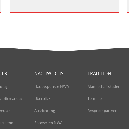
DER
NACHWUCHS
TRADITION
ntrag
Hauptsponsor NWA
Mannschaftskader
chriftmandat
Überblick
Termine
rmular
Ausrichtung
Ansprechpartner
rtnerin
Sponsoren NWA