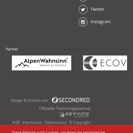
Twitter
Instagram
Partner
Design & System von
Offizieller Technologiepartner
AGB
Impressum
Datenschutz
© Copyright
2026 Rot-Weiß Erfurt e.V.
Diese Website nutzt Cookies, um Ihnen die bestmögliche