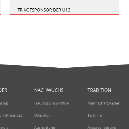
TRIKOTSPONSOR DER U13
DER
NACHWUCHS
TRADITION
ntrag
Hauptsponsor NWA
Mannschaftskader
chriftmandat
Überblick
Termine
rmular
Ausrichtung
Ansprechpartner