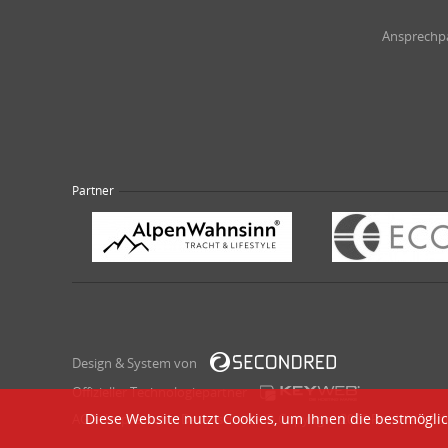
Ansprechpa
Partner
Design & System von
Offizieller Technologiepartner
Diese Website nutzt Cookies, um Ihnen die bestmöglic
AGB
Impressum
Datenschutz
© Copyright 2026 Rot-Weiß Erfu