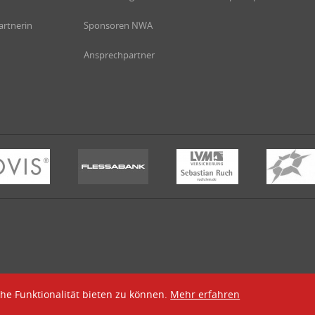
rtnerin
Sponsoren NWA
Ansprechpartner
he Funktionalität bieten zu können.
Mehr erfahren
rt e.V.