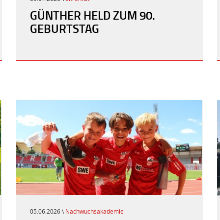
GÜNTHER HELD ZUM 90.
GEBURTSTAG
SERVICE 
SERVICE 
UNSERE
MANNSC
MANNSC
EHRENMI
NÄCHSTE SPIELE | LE
NÄCHSTE SPIELE | LE
LISTE DER EHRENMI
VEREINSSPIELPLAN
VEREINSSPIELPLAN
VERDIENSTE NUN O
05.06.2026 \
Nachwuchsakademie