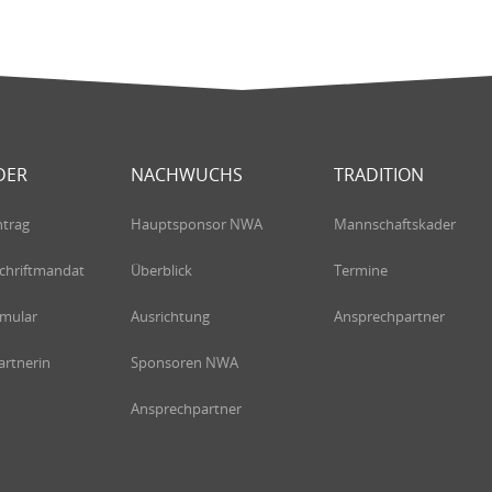
DER
NACHWUCHS
TRADITION
ntrag
Hauptsponsor NWA
Mannschaftskader
chriftmandat
Überblick
Termine
rmular
Ausrichtung
Ansprechpartner
rtnerin
Sponsoren NWA
Ansprechpartner