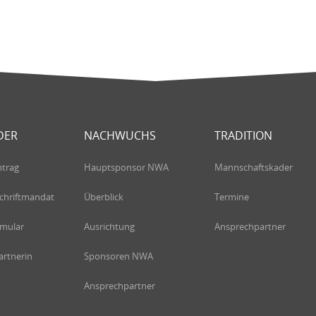
DER
NACHWUCHS
TRADITION
ntrag
Hauptsponsor NWA
Mannschaftskader
chriftmandat
Überblick
Termine
rmular
Ausrichtung
Ansprechpartner
rtnerin
Sponsoren NWA
Ansprechpartner