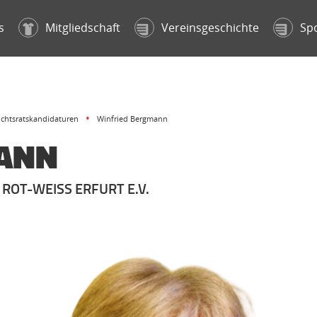
s
Mitgliedschaft
Vereinsgeschichte
Sp
ichtsratskandidaturen
Winfried Bergmann
MANN
ROT-WEISS ERFURT E.V.