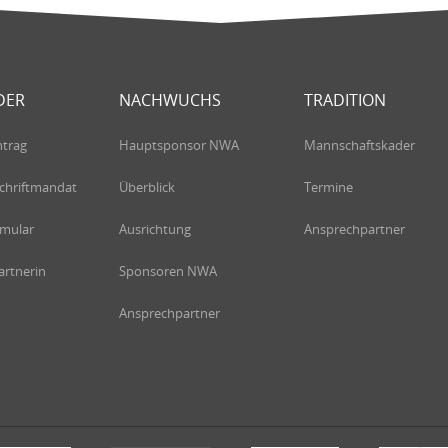
DER
NACHWUCHS
TRADITION
ntrag
Hauptsponsor NWA
Mannschaftskader
chriftmandat
Überblick
Termine
rmular
Ausrichtung
Ansprechpartner
rtnerin
Sponsoren NWA
Ansprechpartner