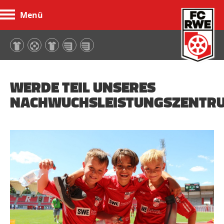
Menü
FC Rot-Weiß Erfurt
WERDE TEIL UNSERES
NACHWUCHSLEISTUNGSZENTR