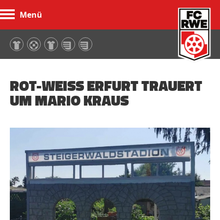
Menü
FC Rot-Weiß Erfurt
ROT-WEISS ERFURT TRAUERT U
M MARIO KRAUS