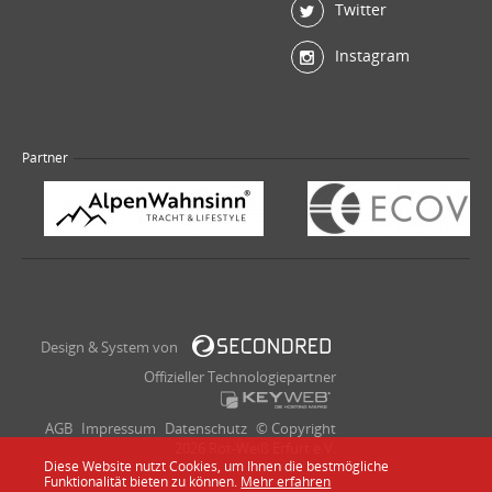
Twitter
Instagram
Partner
Design & System von
Offizieller Technologiepartner
AGB
Impressum
Datenschutz
© Copyright
2026 Rot-Weiß Erfurt e.V.
Diese Website nutzt Cookies, um Ihnen die bestmögliche
Funktionalität bieten zu können.
Mehr erfahren