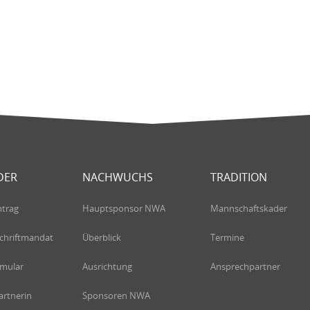
DER
NACHWUCHS
TRADITION
ntrag
Hauptsponsor NWA
Mannschaftskader
chriftmandat
Überblick
Termine
rmular
Ausrichtung
Ansprechpartner
rtnerin
Sponsoren NWA