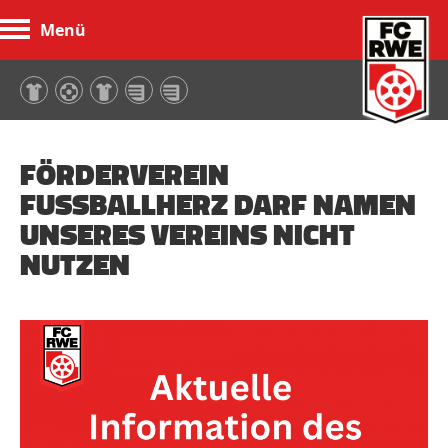
Menü
FC Rot-Weiß Erfurt
FÖRDERVEREIN
FUSSBALLHERZ DARF NAMEN U
NSERES VEREINS NICHT N
UTZEN